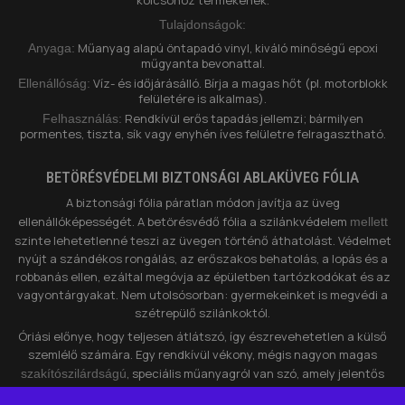
Tulajdonságok:
Műanyag alapú öntapadó vinyl, kiváló minőségű epoxi
Anyaga:
műgyanta bevonattal.
Víz- és időjárásálló. Bírja a magas hőt (pl. motorblokk
Ellenállóság:
felületére is alkalmas).
Rendkívül erős tapadás jellemzi; bármilyen
Felhasználás:
pormentes, tiszta, sík vagy enyhén íves felületre felragasztható.
BETÖRÉSVÉDELMI BIZTONSÁGI ABLAKÜVEG FÓLIA
A biztonsági fólia páratlan módon javítja az üveg
ellenállóképességét. A betörésvédő fólia a szilánkvédelem
mellett
szinte lehetetlenné teszi az üvegen történő áthatolást. Védelmet
nyújt a szándékos rongálás, az erőszakos behatolás, a lopás és a
robbanás ellen, ezáltal megóvja az épületben tartózkodókat és az
vagyontárgyakat. Nem utolsósorban: gyermekeinket is megvédi a
szétrepülő szilánkoktól.
Óriási előnye, hogy teljesen átlátszó, így észrevehetetlen a külső
szemlélő számára. Egy rendkívül vékony, mégis nagyon magas
, speciális műanyagról van szó, amely jelentős
szakítószilárdságú
fizikai ellenállást képes kifejteni.
megnehezíti a
Nagymértékben