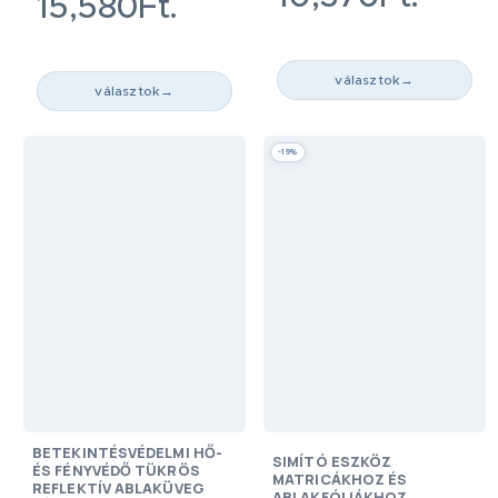
15,580Ft.
választok
→
választok
→
-19%
BETEKINTÉSVÉDELMI HŐ-
SIMÍTÓ ESZKÖZ
ÉS FÉNYVÉDŐ TÜKRÖS
MATRICÁKHOZ ÉS
REFLEKTÍV ABLAKÜVEG
ABLAKFÓLIÁKHOZ