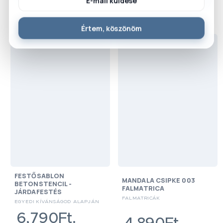
E-mail küldése
választok
→
Értem, köszönöm
FESTŐSABLON
MANDALA CSIPKE 003
BETONSTENCIL -
FALMATRICA
JÁRDAFESTÉS
FALMATRICÁK
EGYEDI KÍVÁNSÁGOD ALAPJÁN
6,790Ft.