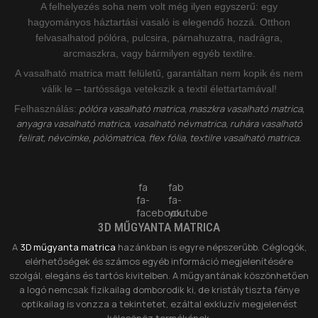
A felhelyezés soha nem volt még ilyen egyszerű: egy
hagyományos háztartási vasaló is elegendő hozzá. Otthon
felvasalhatod pólóra, pulcsira, párnahuzatra, nadrágra,
arcmaszkra, vagy bármilyen egyéb textilre.
A vasalható matrica matt felületű, garantáltan nem kopik és nem
válik le – tartóssága vetekszik a textil élettartamával!
pólóra vasalható matrica, maszkra vasalható matrica,
Felhasználás:
anyagra vasalható matrica, vasalható névmatrica, ruhára vasalható
felirat, névcímke, pólómatrica, flex fólia, textilre vasalható matrica.
fa
fab
fa-
fa-
facebook
youtube
3D MŰGYANTA MATRICA
A
3D műgyanta matrica
hazánkban is egyre népszerűbb. Céglogók,
elérhetőségek és számos egyéb információ megjelenítésére
szolgál, elegáns és tartós kivitelben. A műgyantának köszönhetően
a logó nemcsak fizikailag domborodik ki, de kristálytiszta fénye
optikailag is vonzza a tekintetet, ezáltal exkluzív megjelenést
kölcsönöz termékének.