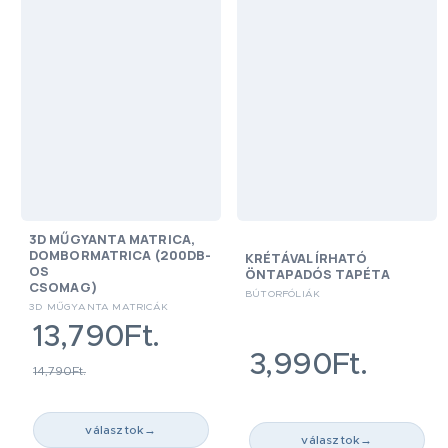
3D MŰGYANTA MATRICA,
DOMBORMATRICA (200DB-
KRÉTÁVAL ÍRHATÓ
OS
ÖNTAPADÓS TAPÉTA
CSOMAG)
BÚTORFÓLIÁK
3D MŰGYANTA MATRICÁK
13,790Ft.
3,990Ft.
14,790Ft.
választok
→
választok
→