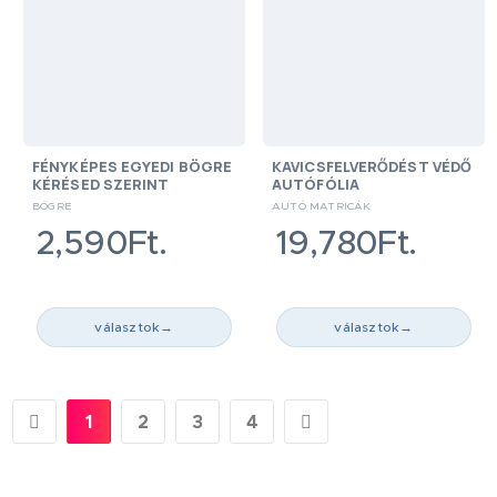
FÉNYKÉPES EGYEDI BÖGRE
KAVICSFELVERŐDÉST VÉDŐ
KÉRÉSED SZERINT
AUTÓFÓLIA
BÖGRE
AUTÓ MATRICÁK
2,590Ft.
19,780Ft.
választok
→
választok
→
1
2
3
4