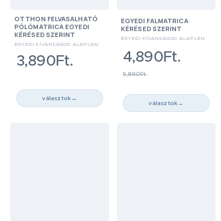
OTTHON FELVASALHATÓ
EGYEDI FALMATRICA
PÓLÓMATRICA EGYEDI
KÉRÉSED SZERINT
KÉRÉSED SZERINT
EGYEDI KÍVÁNSÁGOD ALAPJÁN
EGYEDI KÍVÁNSÁGOD ALAPJÁN
4,890Ft.
3,890Ft.
5,890Ft.
választok
→
választok
→