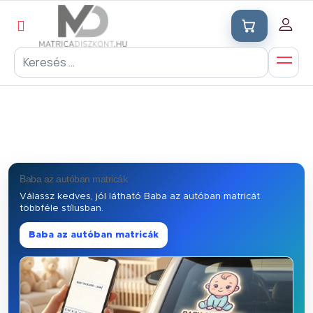
Baba az autóban matricák
Válassz kedves, jól látható Baba az autóban matricát
többféle stílusban.
Baba az autóban matricák