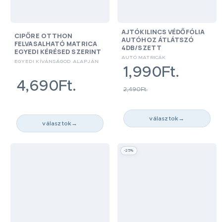
AJTÓKILINCS VÉDŐFÓLIA
CIPŐRE OTTHON
AUTÓHOZ ÁTLÁTSZÓ
FELVASALHATÓ MATRICA
4DB/SZETT
EGYEDI KÉRÉSED SZERINT
AUTÓ MATRICÁK
EGYEDI KÍVÁNSÁGOD ALAPJÁN
1,990Ft.
4,690Ft.
2,490Ft.
választok
→
választok
→
-25%