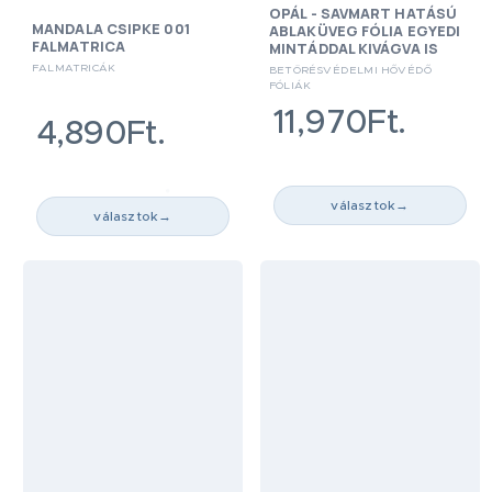
OPÁL - SAVMART HATÁSÚ
MANDALA CSIPKE 001
ABLAKÜVEG FÓLIA EGYEDI
FALMATRICA
MINTÁDDAL KIVÁGVA IS
FALMATRICÁK
BETÖRÉSVÉDELMI HŐVÉDŐ
FÓLIÁK
11,970Ft.
4,890Ft.
választok
→
választok
→