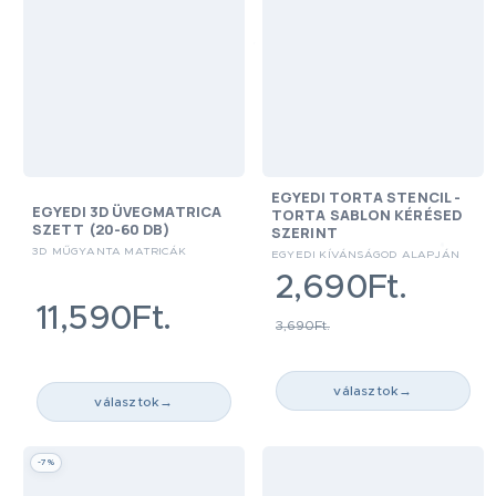
EGYEDI TORTA STENCIL -
EGYEDI 3D ÜVEGMATRICA
TORTA SABLON KÉRÉSED
SZETT (20-60 DB)
SZERINT
3D MŰGYANTA MATRICÁK
EGYEDI KÍVÁNSÁGOD ALAPJÁN
2,690Ft.
11,590Ft.
3,690Ft.
választok
→
választok
→
-7%