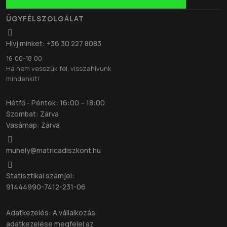
ÜGYFÉLSZOLGÁLAT
Hívj minket: +36 30 227 8083
16:00-18:00
Ha nem vesszük fel, visszahívunk
mindenkit!
Hétfő - Péntek: 16:00 – 18:00
Szombat: Zárva
Vasárnap: Zárva
muhely@matricadiszkont.hu
Statisztikai számjel:
91444990-7412-231-06
Adatkezelés: A vállalkozás
adatkezelése megfelel az