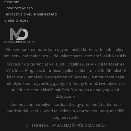
Kosaram
Elfelejtett jelszó
Felhasználónév emlékeztető
Kijelentkezés
Webshopunkban bármilyen egyedi mintát kérhetsz tőlünk – olyat,
ami senki másnak nincs –, de választhatsz kész grafikáink közül is.
Matricáinkra garanciát vállalunk: vízállóak, rendkívül tartósak és
UV-állóak. Magas színtartósság jellemzi őket, mivel öntött fóliából
készülnek, amelyek anyagukban színezettek. A matricákat saját
műhelyünkben, egyedileg gyártjuk (néhány termék kivételével), és
minden esetben kiváló minőségű, márkás alapanyagokkal
dolgozunk.
Amennyiben bármilyen kérdésed vagy problémád adódna a
matricáddal, kérjük, vedd fel velünk a kapcsolatot, hogy mielőbb
segíthessünk!
OTTHON FELVASALHATÓ PÓLÓMATRICA