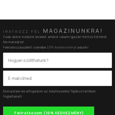
MAGAZINUNKRA!
IRATKOZZ FEL
Csak akkor küldünk levelet, amikor valami igazán fontos történik.
Ne maradj le!
Feliratkozásodért cserébe
adunk!
10% kedvezményt
Elolvastam és elfogadom az
Adatkezelési Tájékoztatóban
foglaltakat!
Feliratkozom (10% KEDVEZMÉNY)