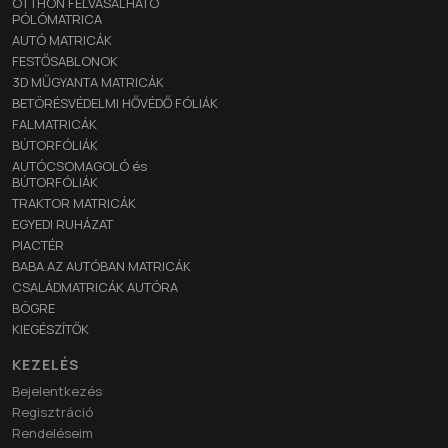
OTTHON FELVASALHATÓ
PÓLÓMATRICA
AUTÓ MATRICÁK
FESTŐSABLONOK
3D MŰGYANTA MATRICÁK
BETÖRÉSVÉDELMI HŐVÉDŐ FÓLIÁK
FALMATRICÁK
BÚTORFÓLIÁK
AUTÓCSOMAGOLÓ és
BÚTORFÓLIÁK
TRAKTOR MATRICÁK
EGYEDI RUHÁZAT
PIACTÉR
BABA AZ AUTÓBAN MATRICÁK
CSALÁDMATRICÁK AUTÓRA
BÖGRE
KIEGÉSZÍTŐK
KEZELÉS
Bejelentkezés
Regisztráció
Rendeléseim