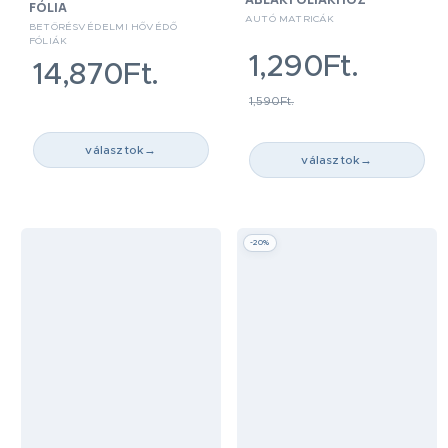
FÓLIA
AUTÓ MATRICÁK
BETÖRÉSVÉDELMI HŐVÉDŐ
FÓLIÁK
1,290Ft.
14,870Ft.
1,590Ft.
választok
→
választok
→
-20%