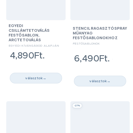
EGYEDI
STENCIL RAGASZTÓSPRAY
CSILLÁMTETOVÁLÁS
MŰANYAG
FESTŐSABLON,
FESTŐSABLONOKHOZ
ARCTETOVÁLÁS
FESTŐSABLONOK
EGYEDI KÍVÁNSÁGOD ALAPJÁN
4,890Ft.
6,490Ft.
választok
→
választok
→
-27%