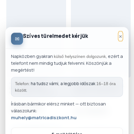
×
Szíves türelmedet kérjük
✉
Napközben gyakran
, ezért a
külső helyszínen dolgozunk
telefont nem mindig tudjuk felvenni. Köszönjük a
megértést!
AUTÓFÉNYSZÓRÓ
ha tudsz várni, a legjobb időszak
Telefon:
16–18 óra
FESTŐSABLON TÉGLAFAL
LÁMPABÚRA FÓLIA
.
STENCIL - FALFESTÉS
között
KAVICSVÉDŐ TÖBBFÉLE
EGYEDI KÍVÁNSÁGOD ALAPJÁN
AUTÓ MATRICÁK
Írásban bármikor elérsz minket — ott biztosan
3,890Ft.
6,790Ft.
válaszolunk:
muhely@matricadiszkont.hu
választok
→