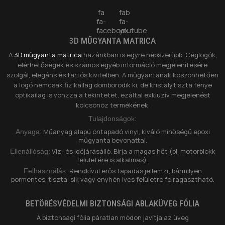
fa
fab
fa-
fa-
facebook
youtube
3D MŰGYANTA MATRICA
A
3D műgyanta matrica
hazánkban is egyre népszerűbb. Céglogók,
elérhetőségek és számos egyéb információ megjelenítésére
szolgál, elegáns és tartós kivitelben. A műgyantának köszönhetően
a logó nemcsak fizikailag domborodik ki, de kristálytiszta fénye
optikailag is vonzza a tekintetet, ezáltal exkluzív megjelenést
kölcsönöz termékének.
Tulajdonságok:
Műanyag alapú öntapadó vinyl, kiváló minőségű epoxi
Anyaga:
műgyanta bevonattal.
Víz- és időjárásálló. Bírja a magas hőt (pl. motorblokk
Ellenállóság:
felületére is alkalmas).
Rendkívül erős tapadás jellemzi; bármilyen
Felhasználás:
pormentes, tiszta, sík vagy enyhén íves felületre felragasztható.
BETÖRÉSVÉDELMI BIZTONSÁGI ABLAKÜVEG FÓLIA
A biztonsági fólia páratlan módon javítja az üveg