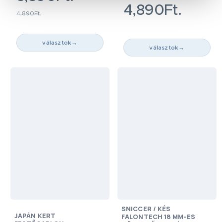
4,890Ft.
4,890Ft.
választok
→
választok
→
SNICCER / KÉS
JAPÁN KERT
FALONTECH 18 MM-ES