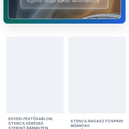
EGYEDI FESTŐSABLON,
STENCIL RAGASZTÓSPRAY
STENCIL KÉRÉSED
MŰANYAG
SZERINT BÁRMILYEN