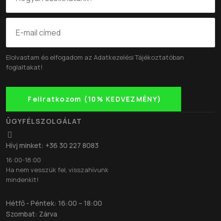
Elolvastam és elfogadom az
Adatkezelési Tájékoztatóban
foglaltakat!
Feliratkozom (10% KEDVEZMÉNY)
ÜGYFÉLSZOLGÁLAT
Hívj minket: +36 30 227 8083
16:00-18:00
Ha nem vesszük fel, visszahívunk
mindenkit!
Hétfő - Péntek: 16:00 – 18:00
Szombat: Zárva