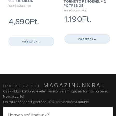
FESTŐSABLON
TÖRHETŐ PENGÉVEL + 2
PÓTPENGE
FESTŐSABLONOK
FESTŐSABLONOK
1,190Ft.
4,890Ft.
választok
→
választok
→
MAGAZINUNKRA!
IRATKOZZ FEL
Csak akkor küldünk levelet, amikor valami igazán fontos történik.
Ne maradj le!
Feliratkozásodért cserébe
adunk!
10% kedvezményt