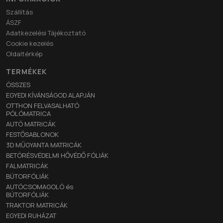
Szállítás
ÁSZF
Adatkezelési Tájékoztató
Cookie kezelés
Oldaltérkép
TERMÉKEK
ÖSSZES
EGYEDI KÍVÁNSÁGOD ALAPJÁN
OTTHON FELVASALHATÓ
PÓLÓMATRICA
AUTÓ MATRICÁK
FESTŐSABLONOK
3D MŰGYANTA MATRICÁK
BETÖRÉSVÉDELMI HŐVÉDŐ FÓLIÁK
FALMATRICÁK
BÚTORFÓLIÁK
AUTÓCSOMAGOLÓ és
BÚTORFÓLIÁK
TRAKTOR MATRICÁK
EGYEDI RUHÁZAT