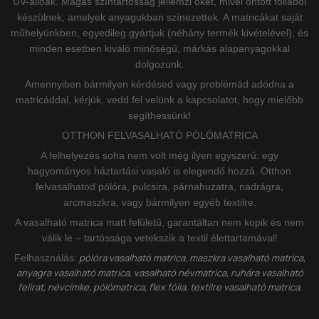
UV-állóak. Magas színtartósság jellemzi őket, mivel öntött fóliából
készülnek, amelyek anyagukban színezettek. A matricákat saját
műhelyünkben, egyedileg gyártjuk (néhány termék kivételével), és
minden esetben kiváló minőségű, márkás alapanyagokkal
dolgozunk.
Amennyiben bármilyen kérdésed vagy problémád adódna a
matricáddal, kérjük, vedd fel velünk a kapcsolatot, hogy mielőbb
segíthessünk!
OTTHON FELVASALHATÓ PÓLÓMATRICA
A felhelyezés soha nem volt még ilyen egyszerű: egy
hagyományos háztartási vasaló is elegendő hozzá. Otthon
felvasalhatod pólóra, pulcsira, párnahuzatra, nadrágra,
arcmaszkra, vagy bármilyen egyéb textilre.
A vasalható matrica matt felületű, garantáltan nem kopik és nem
válik le – tartóssága vetekszik a textil élettartamával!
pólóra vasalható matrica, maszkra vasalható matrica,
Felhasználás:
anyagra vasalható matrica, vasalható névmatrica, ruhára vasalható
felirat, névcímke, pólómatrica, flex fólia, textilre vasalható matrica.