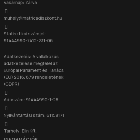
Vasárnap: Zárva
muhely@matricadiszkont.hu
Statisztikai számjel:
91444990-7412-231-06
Adatkezelés: A vállalkozás
adatkezelése megfelel az
Európai Parlament és Tanács
(EU) 2016/679 rendeletének
(GDPR)
Adószám: 91444990-1-26
Nyilvántartási szám: 61158171
Tárhely: Elin Kft.
INFORMÁCIÓK