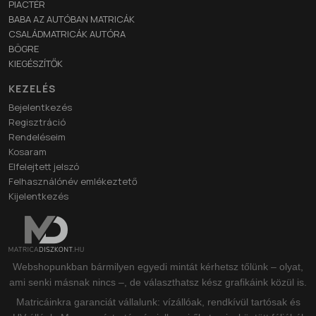
PIACTÉR
BABA AZ AUTÓBAN MATRICÁK
CSALÁDMATRICÁK AUTÓRA
BÖGRE
KIEGÉSZÍTŐK
KEZELÉS
Bejelentkezés
Regisztráció
Rendeléseim
Kosaram
Elfelejtett jelszó
Felhasználónév emlékeztető
Kijelentkezés
Webshopunkban bármilyen egyedi mintát kérhetsz tőlünk – olyat,
ami senki másnak nincs –, de választhatsz kész grafikáink közül is.
Matricáinkra garanciát vállalunk: vízállóak, rendkívül tartósak és