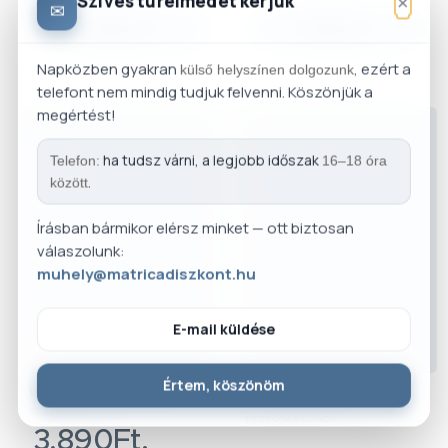
×
Szíves türelmedet kérjük
✉
választok
→
választok
→
Napközben gyakran
, ezért a
külső helyszínen dolgozunk
telefont nem mindig tudjuk felvenni. Köszönjük a
megértést!
-20%
ha tudsz várni, a legjobb időszak
Telefon:
16–18 óra
.
között
Írásban bármikor elérsz minket — ott biztosan
válaszolunk:
muhely@matricadiszkont.hu
E-mail küldése
Értem, köszönöm
VIRÁGOK FESTŐSABLON
FA 001 FESTŐSABLON
FESTŐSABLONOK
FESTŐSABLONOK
3,890Ft.