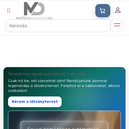
Tervezd meg egyedi autómatricád 1 perc alatt
Csak írd be, mit szeretnél látni! Rendszerünk azonnal
legenerálja a látványtervet. Felejtsd el a sablonokat, alkoss
szabadon!
Kérem a látványtervet