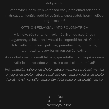
dolgozunk.
Amennyiben bármilyen kérdésed vagy problémád adódna a
matricáddal, kérjük, vedd fel velünk a kapcsolatot, hogy mielőbb
segíthessünk!
OTTHON FELVASALHATÓ PÓLÓMATRICA
A felhelyezés soha nem volt még ilyen egyszerű: egy
hagyományos háztartási vasaló is elegendő hozzá. Otthon
felvasalhatod pólóra, pulcsira, párnahuzatra, nadrágra,
arcmaszkra, vagy bármilyen egyéb textilre.
A vasalható matrica matt felületű, garantáltan nem kopik és nem
válik le – tartóssága vetekszik a textil élettartamával!
pólóra vasalható matrica, maszkra vasalható matrica,
Felhasználás:
anyagra vasalható matrica, vasalható névmatrica, ruhára vasalható
felirat, névcímke, pólómatrica, flex fólia, textilre vasalható matrica.
fa
fab
fa-
fa-
facebook
youtube