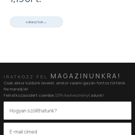
választok
→
MAGAZINUNKRA!
IRATKOZZ FEL
Csak akkor küldünk levelet, amikor valami igazán fontos történik.
Ne maradj le!
Feliratkozásodért cserébe
adunk!
10% kedvezményt