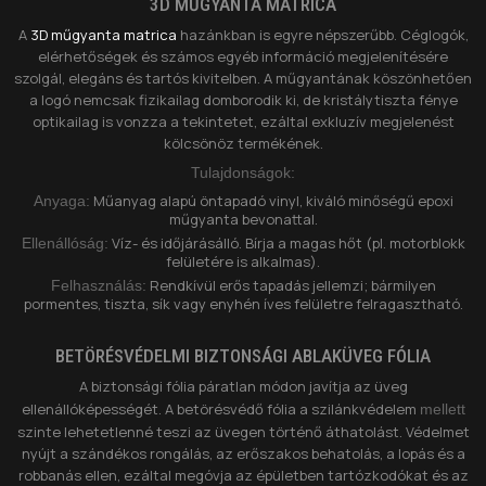
3D MŰGYANTA MATRICA
A
3D műgyanta matrica
hazánkban is egyre népszerűbb. Céglogók,
elérhetőségek és számos egyéb információ megjelenítésére
szolgál, elegáns és tartós kivitelben. A műgyantának köszönhetően
a logó nemcsak fizikailag domborodik ki, de kristálytiszta fénye
optikailag is vonzza a tekintetet, ezáltal exkluzív megjelenést
kölcsönöz termékének.
Tulajdonságok:
Műanyag alapú öntapadó vinyl, kiváló minőségű epoxi
Anyaga:
műgyanta bevonattal.
Víz- és időjárásálló. Bírja a magas hőt (pl. motorblokk
Ellenállóság:
felületére is alkalmas).
Rendkívül erős tapadás jellemzi; bármilyen
Felhasználás:
pormentes, tiszta, sík vagy enyhén íves felületre felragasztható.
BETÖRÉSVÉDELMI BIZTONSÁGI ABLAKÜVEG FÓLIA
A biztonsági fólia páratlan módon javítja az üveg
ellenállóképességét. A betörésvédő fólia a szilánkvédelem
mellett
szinte lehetetlenné teszi az üvegen történő áthatolást. Védelmet
nyújt a szándékos rongálás, az erőszakos behatolás, a lopás és a
robbanás ellen, ezáltal megóvja az épületben tartózkodókat és az