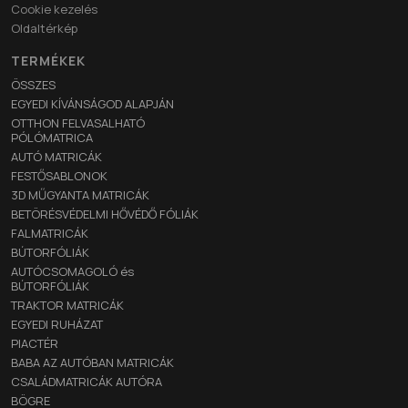
Cookie kezelés
Oldaltérkép
TERMÉKEK
ÖSSZES
EGYEDI KÍVÁNSÁGOD ALAPJÁN
OTTHON FELVASALHATÓ
PÓLÓMATRICA
AUTÓ MATRICÁK
FESTŐSABLONOK
3D MŰGYANTA MATRICÁK
BETÖRÉSVÉDELMI HŐVÉDŐ FÓLIÁK
FALMATRICÁK
BÚTORFÓLIÁK
AUTÓCSOMAGOLÓ és
BÚTORFÓLIÁK
TRAKTOR MATRICÁK
EGYEDI RUHÁZAT
PIACTÉR
BABA AZ AUTÓBAN MATRICÁK
CSALÁDMATRICÁK AUTÓRA
BÖGRE