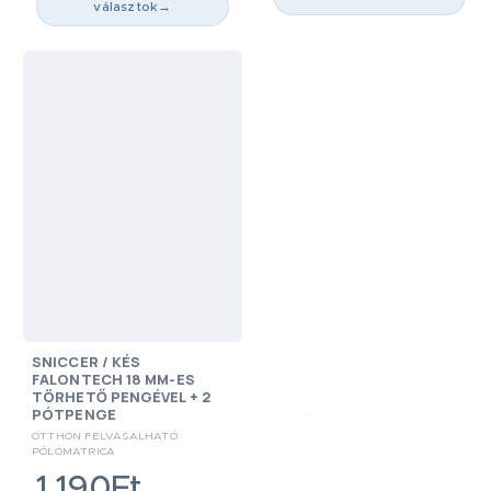
választok
→
SNICCER / KÉS
FALONTECH 18 MM-ES
TÖRHETŐ PENGÉVEL + 2
PÓTPENGE
OTTHON FELVASALHATÓ
PÓLÓMATRICA
1,190Ft.