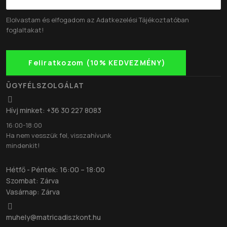
Elolvastam és elfogadom az
Adatkezelési Tájékoztatóban
foglaltakat!
Feliratkozom (10% KEDVEZMÉNY)
ÜGYFÉLSZOLGÁLAT
Hívj minket: +36 30 227 8083
16:00-18:00
Ha nem vesszük fel, visszahívunk
mindenkit!
Hétfő - Péntek: 16:00 – 18:00
Szombat: Zárva
Vasárnap: Zárva
muhely@matricadiszkont.hu