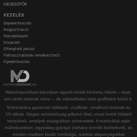
KIEGÉSZÍTŐK
KEZELÉS
Bejelentkezés
Regisztráció
Rendeléseim
Kosaram
Elfelejtett jelszó
Felhasználónév emlékeztető
Kijelentkezés
Webshopunkban bármilyen egyedi mintát kérhetsz tőlünk – olyat,
ami senki másnak nincs –, de választhatsz kész grafikáink közül is.
Matricáinkra garanciát vállalunk: vízállóak, rendkívül tartósak és
UV-állóak. Magas színtartósság jellemzi őket, mivel öntött fóliából
készülnek, amelyek anyagukban színezettek. A matricákat saját
műhelyünkben, egyedileg gyártjuk (néhány termék kivételével), és
minden esetben kiváló minőségű, márkás alapanyagokkal