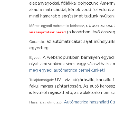
alapanyagokkal, fóliákkal dolgozunk. Amen
akad a matricáddal, kérlek vedd fel velünk 
minél hamarabb segítséget tudjunk nyújtani
Méret:
egyedi méretet is kérhetsz
, ebben az es
visszaigazolunk neked
(a kosárban lévő össze
Garancia:
az autómatricákat saját műhelyünkb
egyedileg
Egyedi:
A webshopunkban bármilyen egyedi m
olyat ami senkinek sincs vagy választhatsz m
meg egyedi autómatrica termékünket!
Tulajdonságok:
UV-, víz- időjárásálló, karcálló
fakul, magas színtartósság. Az autó kaross
is kívülről ragasztható, az ablaktörlő nem sz
Használati útmutató:
Autómatrica használati út