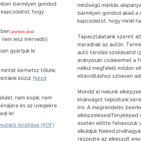
nyiben bármilyen gondod
minőségű márkás alapanyag
a kapcsolatot, hogy
bármilyen gondod akad a m
.
kapcsolatot, hogy minél h
etben
pontos árat
Tapasztalataink szerint át
g nem lesz mérvadó)
maradnak az autón. Term
en gyártjuk le
autó tárolási szokásaitól 
arányosan csökkenhet a f
nélkül megfelelő módon elt
intát kérhetsz tőlünk,
eltávolításhoz szívesen ad
intáink közül.
Nézd
Mondd el nekünk elképzelé
 felület, nem kopik, nem
kívánságot teljesítünk k
zériájára és az üvegekre
írni. A megrendelés beérke
edi le!
elképzelésed/fényképed al
esetén előtte felvesszük 
mutató letöltése (PDF)
elküldjük Neked jóváhagyá
részedre az elkészült eg