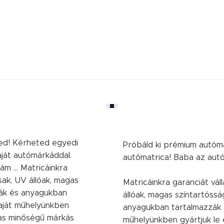
ed! Kérheted egyedi
Próbáld ki prémium autóma
saját autómárkáddal.
autómatrica! Baba az aut
m ... Matricáinkra
ósak, UV állóak, magas
Matricáinkra garanciát váll
liák és anyagukban
állóak, magas színtartósság
saját műhelyünkben
anyagukban tartalmazzák a
gas minőségű márkás
műhelyünkben gyártjuk le