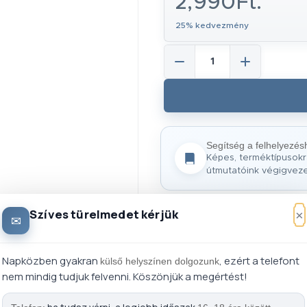
2,990Ft.
25% kedvezmény
Segítség a felhelyezés
Képes, terméktípusokr
útmutatóink végigvez
×
Szíves türelmedet kérjük
✉
Napközben gyakran
, ezért a telefont
külső helyszínen dolgozunk
nem mindig tudjuk felvenni. Köszönjük a megértést!