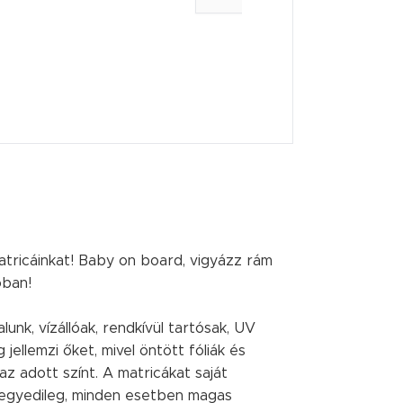
tricáinkat! Baby on board, vigyázz rám
óban!
alunk, vízállóak, rendkívül tartósak, UV
 jellemzi őket, mivel öntött fóliák és
z adott színt. A matricákat saját
 egyedileg, minden esetben magas