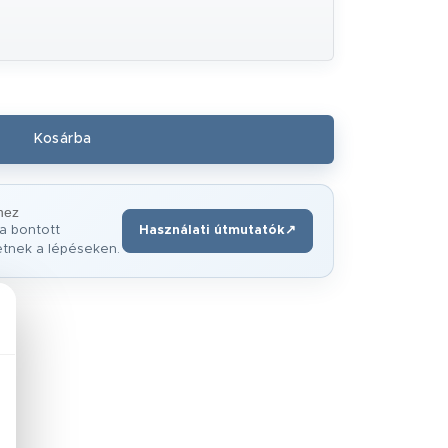
hez
a bontott
Használati útmutatók
↗
(új ablakban nyílik meg)
etnek a lépéseken.