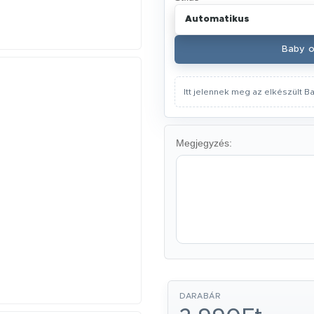
Automatikus
Baby o
Itt jelennek meg az elkészült B
Megjegyzés:
DARABÁR