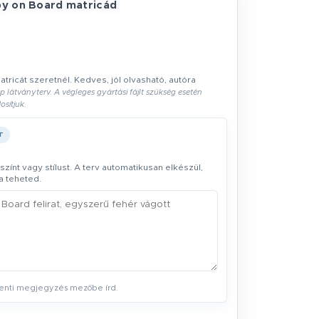
y on Board matricádat
atricát szeretnél. Kedves, jól olvasható, autóra
p látványterv. A végleges gyártási fájlt szükség esetén
osítjuk.
T
t, színt vagy stílust. A terv automatikusan elkészül,
a teheted.
enti megjegyzés mezőbe írd.