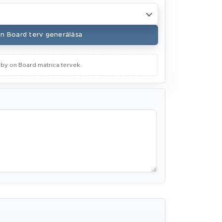
n Board terv generálása
aby on Board matrica tervek.