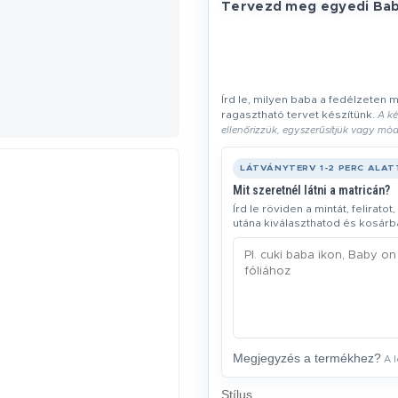
Tervezd meg egyedi Bab
Írd le, milyen baba a fedélzeten m
ragasztható tervet készítünk.
A ké
ellenőrizzük, egyszerűsítjük vagy mód
LÁTVÁNYTERV 1-2 PERC ALAT
Mit szeretnél látni a matricán?
Írd le röviden a mintát, felirato
utána kiválaszthatod és kosárb
Megjegyzés a termékhez?
A l
Stílus