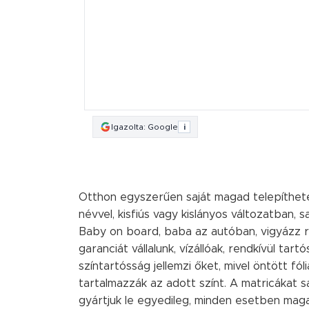
Igazolta: Google
i
Otthon egyszerűen saját magad telepíthet
névvel, kisfiús vagy kislányos változatban, 
Baby on board, baba az autóban, vigyázz rá
garanciát vállalunk, vízállóak, rendkívül tart
színtartósság jellemzi őket, mivel öntött fó
tartalmazzák az adott színt. A matricákat 
gyártjuk le egyedileg, minden esetben ma