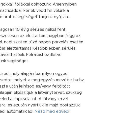
okkal, fóliákkal dolgozunk. Amennyiben
atricáddal, kérlek vedd fel velünk a
amarabb segítséget tudjunk nyújtani.
lagosan 10 évig sérülés nélkül fent
észetesen az élettartam nagyban függ az
(pl. napi szinten tűző napon parkolás esetén
ólia élettartama) Későbbiekben sérülés
ávolíthatóak. Felrakáshoz illetve
unk segítséget.
sed, mely alapján bármilyen egyedi
érésedre, melyet a megjegyzés mezőbe tudsz
zte után leírásod és/vagy feltöltött
apján elkészítjük a látványtervet, szükség
veled a kapcsolatot. A látványtervet
sra, és ezután gyártjuk le majd postázzuk
yedi autómatricád!
Nézd meg egyedi