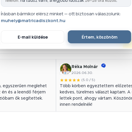
ha tudsz várni, a legjobb időszak
.
Telefon:
16–18 óra között
Írásban bármikor elérsz minket — ott biztosan válaszolunk:
muhely@matricadiszkont.hu
E-mail küldése
Értem, köszönöm
Ír
y)
Réka Molnár
2026.06.30.
(5.0 / 5)
an, egyszerűen meglehet
Több körben egyeztettem előzetes
z én és a leendő férjem
kedves, türelmes választ kaptam. 
rzióbam ők segítettek.
lettek pont, ahogy vártam. Köszönö
innen rendelnék!