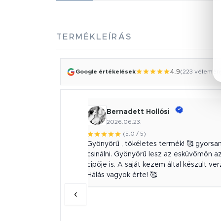
TERMÉKLEÍRÁS
4.9
Google értékelések
(223 vélemén
Bernadett Hollósi
2026.06.23.
(5.0 / 5)
őkészek, hozzáértők
Gyönyörű , tökéletes termék! 🥰 gyors
zésű munkát végeztek,
csinálni. Gyönyörű lesz az esküvőmön a
intákat megidéző
cipője is. A saját kezem által készült ve
üket, mindíg a
Hálás vagyok érte! 🥰
zük közül! Hamarosan
‹
nt-ot, bízom benne,
apom meg tőlük!
knak!