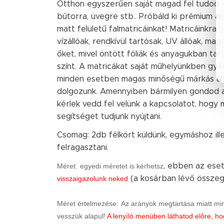
Otthon egyszerűen saját magad fel tudod ra
bútorra, üvegre stb.. Próbáld ki prémium a
matt felületű falmatricáinkat! Matricáinkra g
vízállóak, rendkívül tartósak, UV állóak, mag
őket, mivel öntött fóliák és anyagukban ta
színt. A matricákat saját műhelyünkben gyár
minden esetben magas minőségű márkás alap
dolgozunk. Amennyiben bármilyen gondod a
kérlek vedd fel velünk a kapcsolatot, hogy
segítséget tudjunk nyújtani.
Csomag: 2db félkört küldünk, egymáshoz ille
felragasztani.
Méret:
egyedi méretet is kérhetsz
, ebben az es
visszaigazolunk neked
(a kosárban lévő össze
Méret értelmezése:
Az arányok megtartása miatt min
vesszük alapul!
A lenyíló menüben láthatod előre, ho