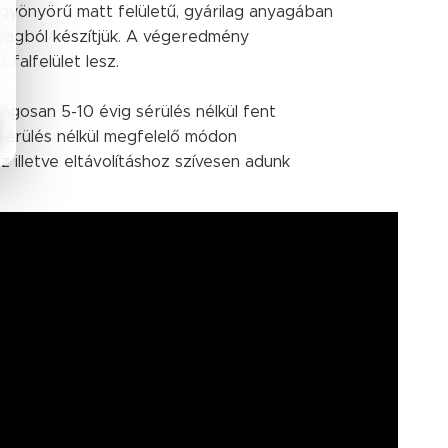
yönyörű matt felületű, gyárilag anyagában
yagból készítjük. A végeredmény
falfelület lesz.
lagosan 5-10 évig sérülés nélkül fent
érülés nélkül megfelelő módon
z illetve eltávolításhoz szívesen adunk