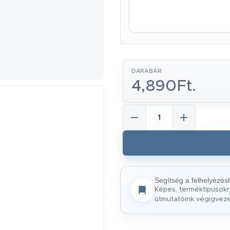
DARABÁR
4,890Ft.
Segítség a felhelyezés
Képes, terméktípusokr
útmutatóink végigvez