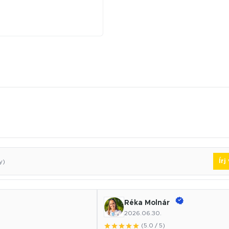
Ír
y)
Réka Molnár
2026.06.30.
(5.0 / 5)