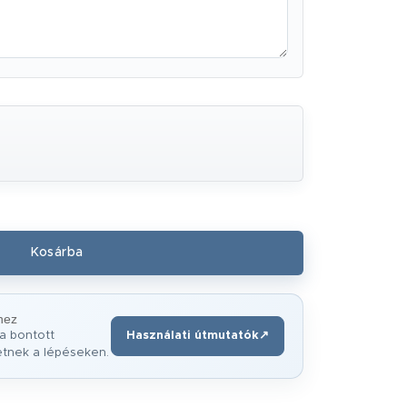
hez
a bontott
Használati útmutatók
↗
(új ablakban nyílik meg)
etnek a lépéseken.