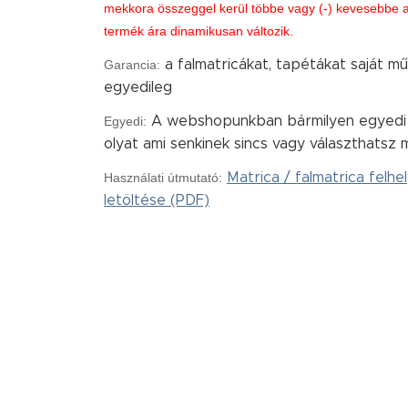
mekkora összeggel kerül többe vagy (-) kevesebbe a k
termék ára dinamikusan változik.
Garancia:
a falmatricákat, tapétákat saját m
egyedileg
Egyedi:
A webshopunkban bármilyen egyedi m
olyat ami senkinek sincs vagy választhatsz m
Használati útmutató:
Matrica / falmatrica felh
letöltése (PDF)