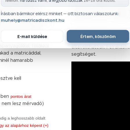
ha tudsz várni, a legjobb időszak
.
Telefon:
16–18 óra között
gasztani falra,
Alapanyag:
magas minőség, g
lapanyagú, gyönyörű
színezett prémium alapan
Írásban bármikor elérsz minket — ott biztosan válaszolunk:
aranciát vállalunk,
garantáltan egy csodálatos 
muhely@matricadiszkont.hu
as színtartósság jellemzi
rtalmazzák az adott
Tapasztalataink szerint át
E-mail küldése
Értem, köszönöm
tjuk le egyedileg,
maradnak. Későbbiekben s
anyagokkal, fóliákkal
eltávolíthatóak. Felrakásho
kad a matricáddal,
segítséget.
 minél hamarabb
sztve kell
etben
pontos árat
g nem lesz mérvadó)
dig a leghosszabb oldalt
gy az alapárhoz képest (+)