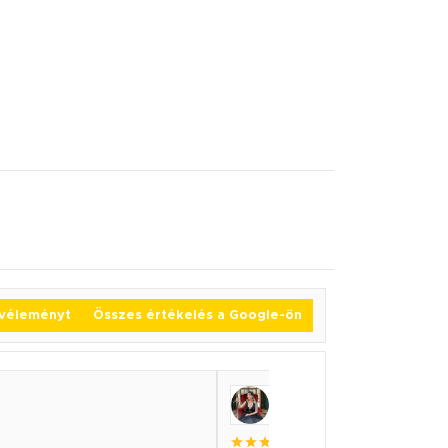
j véleményt
Összes értékelés a Google-ön
Regina Nagy
2026.01.10.
(5.0 / 5)