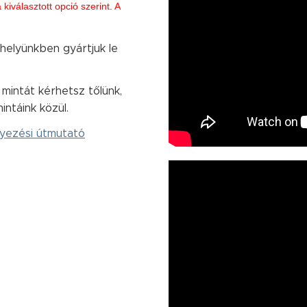
iválasztott opció szerint. A
űhelyünkben gyártjuk le
intát kérhetsz tőlünk,
intáink közül.
elyezési útmutató