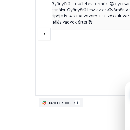
őkészek, hozzáértők
Gyönyörű , tökéletes termék! 🥰 gyors
zésű munkát végeztek,
csinálni. Gyönyörű lesz az esküvőmön a
intákat megidéző
cipője is. A saját kezem által készült ve
üket, mindíg a
Hálás vagyok érte! 🥰
zük közül! Hamarosan
‹
nt-ot, bízom benne,
apom meg tőlük!
knak!
Igazolta: Google
i