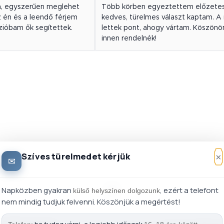
an, egyszerűen meglehet
Több körben egyeztettem előzetes
z én és a leendő férjem
kedves, türelmes választ kaptam. 
rzióbam ők segítettek.
lettek pont, ahogy vártam. Köszönö
innen rendelnék!
×
Szíves türelmedet kérjük
✉
Napközben gyakran
, ezért a telefont
külső helyszínen dolgozunk
nem mindig tudjuk felvenni. Köszönjük a megértést!