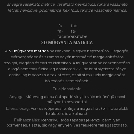
anyagra vasalható matrica, vasalható névmatrica, ruhára vasalható
felirat, névcímke, pólómatrica, flex fólia, textilre vasalható matrica.
fa
fab
fa-
fa-
facebook
youtube
3D MŰGYANTA MATRICA
A
3D műgyanta matrica
hazánkban is egyre népszerűbb. Céglogók,
elérhetőségek és számos egyéb információ megjelenítésére
szolgál, elegáns és tartós kivitelben. A műgyantának köszönhetően
a logó nemcsak fizikailag domborodik ki, de kristálytiszta fénye
optikailag is vonzza a tekintetet, ezáltal exkluzív megjelenést
kölcsönöz termékének.
Tulajdonságok:
Műanyag alapú öntapadó vinyl, kiváló minőségű epoxi
Anyaga:
műgyanta bevonattal.
Víz- és időjárásálló. Bírja a magas hőt (pl. motorblokk
Ellenállóság:
felületére is alkalmas).
Rendkívül erős tapadás jellemzi; bármilyen
Felhasználás:
pormentes, tiszta, sík vagy enyhén íves felületre felragasztható.