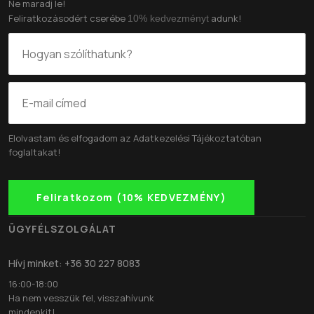
Ne maradj le!
Feliratkozásodért cserébe
adunk!
10% kedvezményt
Elolvastam és elfogadom az
Adatkezelési Tájékoztatóban
foglaltakat!
Feliratkozom (10% KEDVEZMÉNY)
ÜGYFÉLSZOLGÁLAT
Hívj minket: +36 30 227 8083
16:00-18:00
Ha nem vesszük fel, visszahívunk
mindenkit!