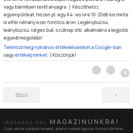
vagy bármilyen textil anyagra :) Készíthetsz
egyenpólókat, hiszen pl. egy A4 -es ívre 10-20db kis minta
is elfér néhány ezer forintos áron. Legénybúcsú,
leánybúcsú, céges buli, szülinap stb. alkalmakra a legjobb
egyedi megoldás!
Tekintsd meg nyilvános értékeléseinket a Google-ban
vagy
értékelj minket
:) Köszönjük!
Előző cikk: Védd az autódat a karcoktól mindenhol – így
Következ
Előző
>
MAGAZINUNKRA!
IRATKOZZ FEL
Csak akkor küldünk levelet, amikor valami igazán fontos történik.