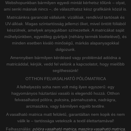
Webshopunkban bármilyen egyedi mintát kérhetsz tőlünk – olyat,
ami senki másnak nincs –, de választhatsz kész grafikáink közül is.
Matricáinkra garanciát vállalunk: vízállóak, rendkívül tartósak és
UV-állóak. Magas színtartósság jellemzi őket, mivel öntött fóliából
készülnek, amelyek anyagukban színezettek. A matricákat saját
műhelyünkben, egyedileg gyártjuk (néhány termék kivételével), és
minden esetben kiváló minőségű, márkás alapanyagokkal
dolgozunk.
Amennyiben bármilyen kérdésed vagy problémád adódna a
matricáddal, kérjük, vedd fel velünk a kapcsolatot, hogy mielőbb
segíthessünk!
OTTHON FELVASALHATÓ PÓLÓMATRICA
A felhelyezés soha nem volt még ilyen egyszerű: egy
hagyományos háztartási vasaló is elegendő hozzá. Otthon
felvasalhatod pólóra, pulcsira, párnahuzatra, nadrágra,
arcmaszkra, vagy bármilyen egyéb textilre.
A vasalható matrica matt felületű, garantáltan nem kopik és nem
válik le – tartóssága vetekszik a textil élettartamával!
pólóra vasalható matrica, maszkra vasalható matrica,
Felhasználás: