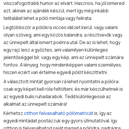
visszafogottabb humor az elvárt. Hasznos, ha jól ismered
azt, akinek az ajándék készül, mert így még inkább
telitalálat lehet a póló mintája vagy felirata.
Legtöbbször a pólókra vicces idézet kerül, vagy valami
olyan szöveg, ami egy közös kalandra, a résztvevők vagy
az ünnepelt által ismert poénra utal. De az is lehet, hogy
egy rajz lesz a győztes, ami valamilyen különleges
jelentőséggel bír, vagy egy kép, ami az ünnepelt számára
fontos. A lényeg, hogy mindenképpen valami személyes,
hiszen ezért van értelme egyedi pólót készíttetni.
A választott mintát gyorsan rá lehet nyomtatni a pólóra:
csak egy képet kell róla feltölteni, és már készülhetnek is
az egyedi bulis ruhadarabok. Tedd különlegessé az
alkalmat az ünnepelt számára!
Kérhetsz
otthon felvasalható pólómatricát
is, így az
egyedi mintádat postázzuk egy gyors útmutatóval, így
otthon is felvasalhatod saját magad a pólódra, nadrágra