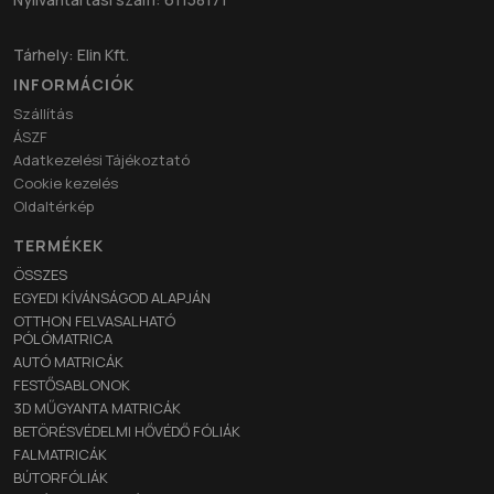
Tárhely: Elin Kft.
INFORMÁCIÓK
Szállítás
ÁSZF
Adatkezelési Tájékoztató
Cookie kezelés
Oldaltérkép
TERMÉKEK
ÖSSZES
EGYEDI KÍVÁNSÁGOD ALAPJÁN
OTTHON FELVASALHATÓ
PÓLÓMATRICA
AUTÓ MATRICÁK
FESTŐSABLONOK
3D MŰGYANTA MATRICÁK
BETÖRÉSVÉDELMI HŐVÉDŐ FÓLIÁK
FALMATRICÁK
BÚTORFÓLIÁK