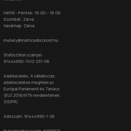
Hétfő - Péntek: 16:00 – 18:00
Szombat: Zárva
Vasárnap: Zárva
muhely@matricadiszkont.hu
Statisztikai számjel:
91444990-7412-231-06
Adatkezelés: A vállalkozás
adatkezelése megfelel az
Európai Parlament és Tanács
(EU) 2016/679 rendeletének
(GDPR)
Adószám: 91444990-1-26
Nyilvántartási szám: 61158171