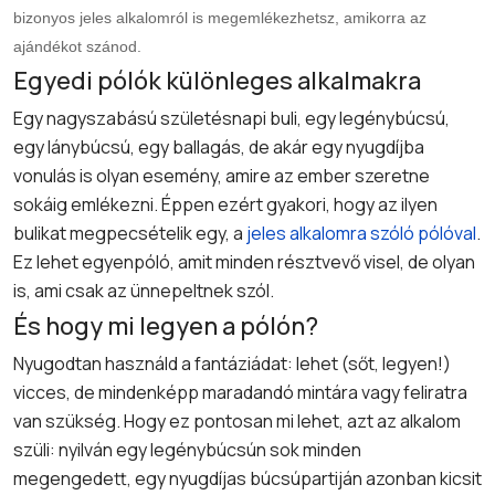
bizonyos jeles alkalomról is megemlékezhetsz, amikorra az
ajándékot szánod.
Egyedi pólók különleges alkalmakra
Egy nagyszabású születésnapi buli, egy legénybúcsú,
egy lánybúcsú, egy ballagás, de akár egy nyugdíjba
vonulás is olyan esemény, amire az ember szeretne
sokáig emlékezni. Éppen ezért gyakori, hogy az ilyen
bulikat megpecsételik egy, a
jeles alkalomra szóló pólóval
.
Ez lehet egyenpóló, amit minden résztvevő visel, de olyan
is, ami csak az ünnepeltnek szól.
És hogy mi legyen a pólón?
Nyugodtan használd a fantáziádat: lehet (sőt, legyen!)
vicces, de mindenképp maradandó mintára vagy feliratra
van szükség. Hogy ez pontosan mi lehet, azt az alkalom
szüli: nyilván egy legénybúcsún sok minden
megengedett, egy nyugdíjas búcsúpartiján azonban kicsit