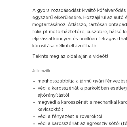
A gyors rozsdásodást kiváltó kőfelverődés
egyszerű elkerülésére. Hozzájárul az autó
megtartásához. Átlátszó, tartósan öntapadó
fólia pl. motorháztetőre, küszöbre, hátsó l
eljárással könnyen és önállóan felragaszthat
károsítása nélkül eltávolítható.
Tekints meg az oldal alján a videót!
Jellemzők:
meghosszabbítja a jármű gyári fényezés
védi a karosszériát a parkolóban esetle
ajtórányítástól
megvédi a karosszériát a mechanikai karco
kavicsoktól)
védi a fényezést a rovaroktól
védi a karosszériát az agresszív sótól (t