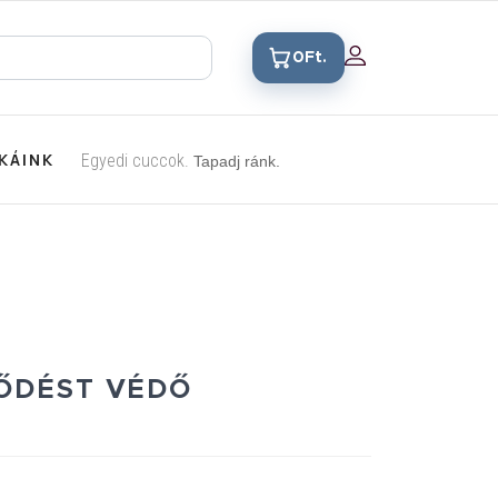
0Ft.
KÁINK
Egyedi cuccok.
Tapadj ránk.
ŐDÉST VÉDŐ