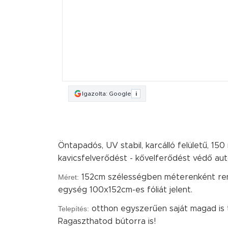
Igazolta: Google
i
Öntapadós, UV stabil, karcálló felületű, 150
kavicsfelverődést - kővelferődést védő autó
Méret:
152cm szélességben méterenként ren
egység 100x152cm-es fóliát jelent.
Telepítés:
otthon egyszerűen saját magad is 
Ragaszthatod bútorra is!