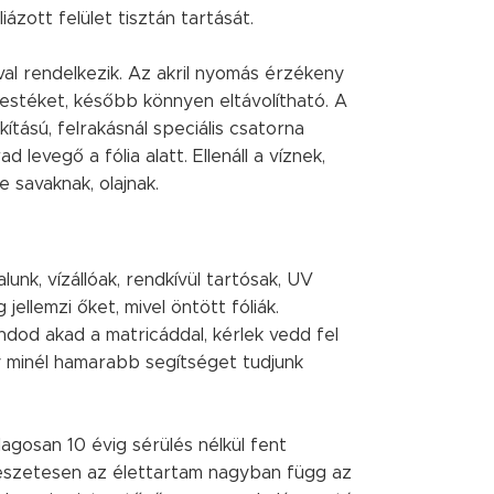
iázott felület tisztán tartását.
val rendelkezik. Az akril nyomás érzékeny
festéket, később könnyen eltávolítható. A
ítású, felrakásnál speciális csatorna
levegő a fólia alatt. Ellenáll a víznek,
savaknak, olajnak.
alunk, vízállóak, rendkívül tartósak, UV
 jellemzi őket, mivel öntött fóliák.
dod akad a matricáddal, kérlek vedd fel
y minél hamarabb segítséget tudjunk
lagosan 10 évig sérülés nélkül fent
észetesen az élettartam nagyban függ az