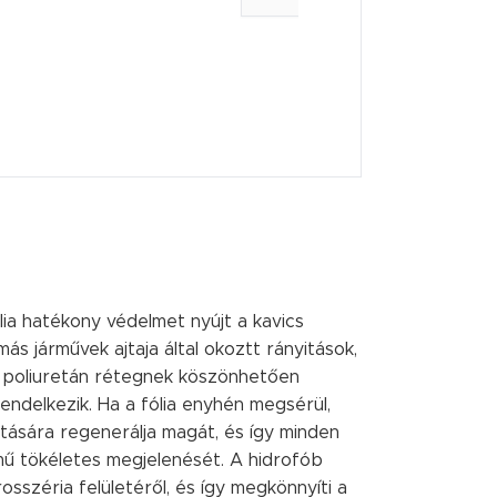
lia hatékony védelmet nyújt a kavics
más járművek ajtaja által okoztt rányitások,
A poliuretán rétegnek köszönhetően
ndelkezik. Ha a fólia enyhén megsérül,
atására regenerálja magát, és így minden
rmű tökéletes megjelenését. A hidrofób
rosszéria felületéről, és így megkönnyíti a