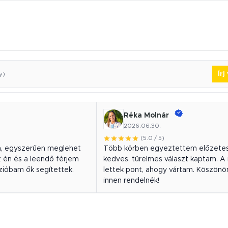
Ír
y)
Réka Molnár
2026.06.30.
(5.0 / 5)
an, egyszerűen meglehet
Több körben egyeztettem előzetes
z én és a leendő férjem
kedves, türelmes választ kaptam. 
rzióbam ők segítettek.
lettek pont, ahogy vártam. Köszönö
innen rendelnék!