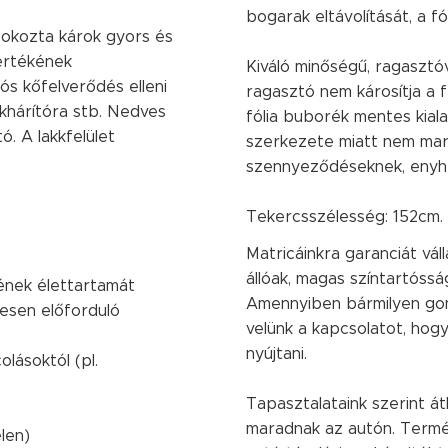
bogarak eltávolítását, a fól
 okozta károk gyors és
 értékének
Kiváló minőségű, ragasztó
s kőfelverődés elleni
ragasztó nem károsítja a 
ökhárítóra stb. Nedves
fólia buborék mentes kialak
ó. A lakkfelület
szerkezete miatt nem marad 
szennyeződéseknek, enyhe 
Tekercsszélesség: 152cm.
Matricáinkra garanciát váll
állóak, magas színtartósság
ének élettartamát
Amennyiben bármilyen gon
gesen előforduló
velünk a kapcsolatot, hog
nyújtani.
lásoktól (pl.
Tapasztalataink szerint át
maradnak az autón. Term
élen)