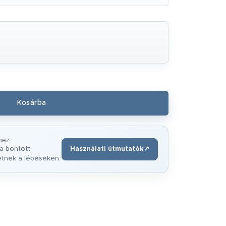
hez
a bontott
Használati útmutatók
↗
(új ablakban nyílik meg)
etnek a lépéseken.