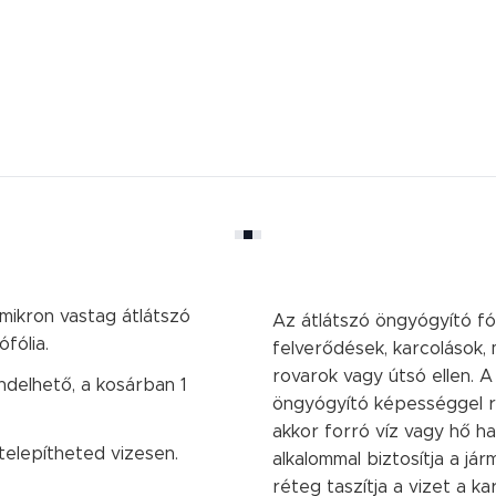
 mikron vastag átlátszó
Az átlátszó öngyógyító fó
fólia.
felverődések, karcolások, 
rovarok vagy útsó ellen. 
delhető, a kosárban 1
öngyógyító képességgel re
akkor forró víz vagy hő h
telepítheted vizesen.
alkalommal biztosítja a já
réteg taszítja a vizet a ka