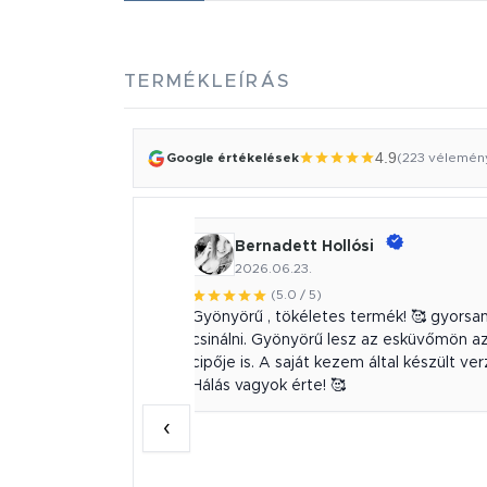
TERMÉKLEÍRÁS
4.9
Google értékelések
(223 vélemén
Bernadett Hollósi
2026.06.23.
(5.0 / 5)
őkészek, hozzáértők
Gyönyörű , tökéletes termék! 🥰 gyors
zésű munkát végeztek,
csinálni. Gyönyörű lesz az esküvőmön a
intákat megidéző
cipője is. A saját kezem által készült ve
üket, mindíg a
Hálás vagyok érte! 🥰
zük közül! Hamarosan
‹
nt-ot, bízom benne,
apom meg tőlük!
knak!