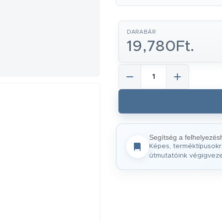
DARABÁR
19,780Ft.
Segítség a felhelyezés
Képes, terméktípusokr
útmutatóink végigvez