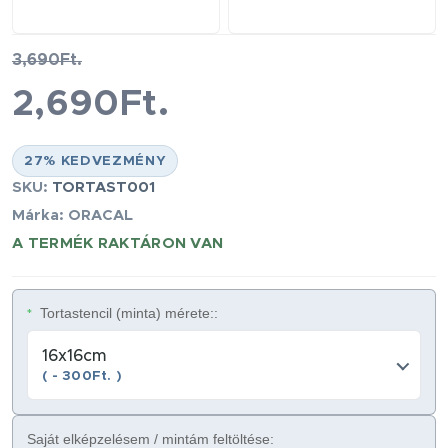
3,690Ft.
2,690Ft.
27% KEDVEZMÉNY
SKU:
TORTAST001
Márka: ORACAL
A TERMÉK RAKTÁRON VAN
Tortastencil (minta) mérete::
*
16x16cm
( - 300Ft. )
Saját elképzelésem / mintám feltöltése: