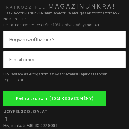
MAGAZINUNKRA!
IRATKOZZ FEL
Csak akkor küldünk levelet, amikor valami igazán fontos történik.
Ne maradj le!
Feliratkozásodért cserébe
adunk!
10% kedvezményt
Elolvastam és elfogadom az
Adatkezelési Tájékoztatóban
foglaltakat!
Feliratkozom (10% KEDVEZMÉNY)
ÜGYFÉLSZOLGÁLAT
Hívj minket: +36 30 227 8083