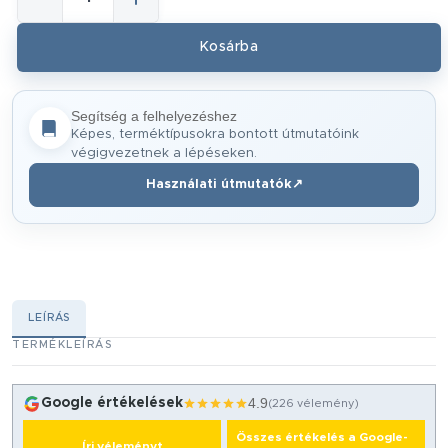
Segítség a felhelyezéshez
Képes, terméktípusokra bontott útmutatóink
végigvezetnek a lépéseken.
Használati útmutatók
↗
(új ablakban nyílik meg)
LEÍRÁS
TERMÉKLEÍRÁS
4.9
Google értékelések
(226 vélemény)
Összes értékelés a Google-
Írj véleményt