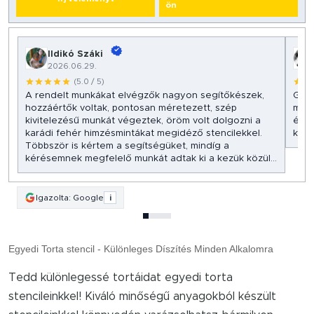
ön
Ildikó Száki
2026.06.29.
(5.0 / 5)
A rendelt munkákat elvégzők nagyon segítőkészek,
Gyön
hozzáértők voltak, pontosan méretezett, szép
megl
kivitelezésű munkát végeztek, öröm volt dolgozni a
és a
karádi fehér himzésmintákat megidéző stencilekkel.
kész
Többször is kértem a segítségüket, mindíg a
kérésemnek megfelelő munkát adtak ki a kezük közül!
Hamarosan új megrendeléssel keresem a
MatricaDiszkont-ot, bízom benne, hogy az új ötletemet
is megelégedetten kapom meg tőlük! Minden jót
Igazolta: Google
i
kívánok a vállalkozásban dolgozóknak!
Köszönettel:
Szürke Macska Kézműves Műhely
Sz. Ildikó
Egyedi Torta stencil - Különleges Díszítés Minden Alkalomra
Karád
2026.
Tedd különlegessé tortáidat egyedi torta
stencileinkkel! Kiváló minőségű anyagokból készült