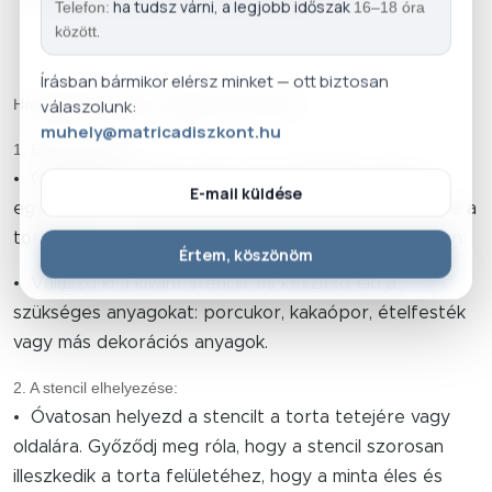
ha tudsz várni, a legjobb időszak
Telefon:
16–18 óra
.
között
Írásban bármikor elérsz minket — ott biztosan
válaszolunk:
Használati Útmutató - Egyedi Torta stencil
muhely@matricadiszkont.hu
1. Előkészületek:
• Győződj meg róla, hogy a torta felülete sima és
E-mail küldése
egyenletes. A legjobb eredmény érdekében hűtsd le a
tortát, hogy a krém vagy fondant keményebb legyen.
Értem, köszönöm
• Válaszd ki a kívánt stencilt és készítsd elő a
szükséges anyagokat: porcukor, kakaópor, ételfesték
vagy más dekorációs anyagok.
2. A stencil elhelyezése:
• Óvatosan helyezd a stencilt a torta tetejére vagy
oldalára. Győződj meg róla, hogy a stencil szorosan
illeszkedik a torta felületéhez, hogy a minta éles és