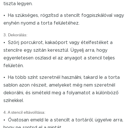
tiszta legyen.
• Ha szükséges, rögzítsd a stencilt fogpiszkálóval vagy
enyhén nyomd a torta felületéhez.
3. Dekorálás:
• Szórj porcukrot, kakaóport vagy ételfestéket a
stencilre egy szitán keresztül. Ügyelj arra, hogy
egyenletesen oszlasd el az anyagot a stencil teljes
felületén.
• Ha több színt szeretnél használni, takard le a torta
sablon azon részeit, amelyeket még nem szeretnél
dekorálni, és ismételd meg a folyamatot a különböző
színekkel.
4. A stencil eltávolítása:
• Óvatosan emeld le a stencilt a tortáról, ügyelve arra,
hogy ne rontsd el a mintát.