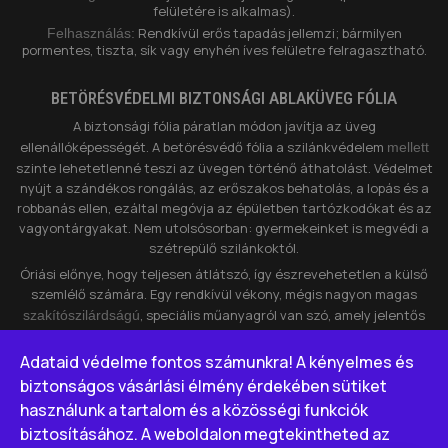
felületére is alkalmas).
Rendkívül erős tapadás jellemzi; bármilyen
Felhasználás:
pormentes, tiszta, sík vagy enyhén íves felületre felragasztható.
BETÖRÉSVÉDELMI BIZTONSÁGI ABLAKÜVEG FÓLIA
A biztonsági fólia páratlan módon javítja az üveg
ellenállóképességét. A betörésvédő fólia a szilánkvédelem
mellett
szinte lehetetlenné teszi az üvegen történő áthatolást. Védelmet
nyújt a szándékos rongálás, az erőszakos behatolás, a lopás és a
robbanás ellen, ezáltal megóvja az épületben tartózkodókat és az
vagyontárgyakat. Nem utolsósorban: gyermekeinket is megvédi a
szétrepülő szilánkoktól.
Óriási előnye, hogy teljesen átlátszó, így észrevehetetlen a külső
szemlélő számára. Egy rendkívül vékony, mégis nagyon magas
, speciális műanyagról van szó, amely jelentős
szakítószilárdságú
fizikai ellenállást képes kifejteni.
megnehezíti a
Nagymértékben
„profi” betörők dolgát is: nem elég csupán bezúzni az ablakot,
Adataid védelme fontos számunkra! A kényelmes és
hiszen a fólia egyben tartja az üvegfelületet, meggátolva a
biztonságos vásárlási élmény érdekében sütiket
bejutást.
használunk a tartalom és a közösségi funkciók
biztosításához. A weboldalon megtekintheted az