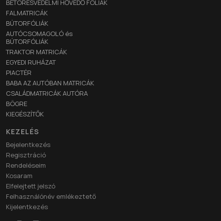
BETÖRÉSVÉDELMI HŐVÉDŐ FÓLIÁK
FALMATRICÁK
BÚTORFÓLIÁK
AUTÓCSOMAGOLÓ és
BÚTORFÓLIÁK
TRAKTOR MATRICÁK
EGYEDI RUHÁZAT
PIACTÉR
BABA AZ AUTÓBAN MATRICÁK
CSALÁDMATRICÁK AUTÓRA
BÖGRE
KIEGÉSZÍTŐK
KEZELÉS
Bejelentkezés
Regisztráció
Rendeléseim
Kosaram
Elfelejtett jelszó
Felhasználónév emlékeztető
Kijelentkezés