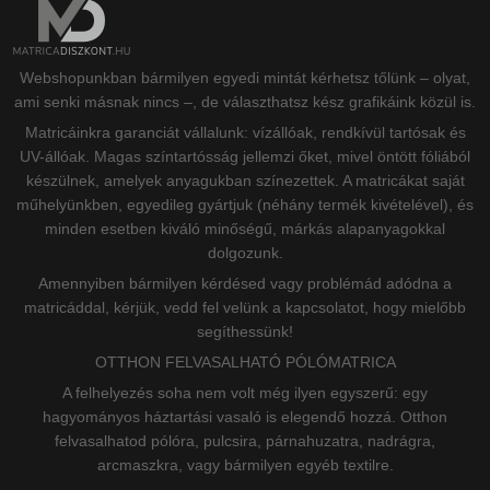
Webshopunkban bármilyen egyedi mintát kérhetsz tőlünk – olyat,
ami senki másnak nincs –, de választhatsz kész grafikáink közül is.
Matricáinkra garanciát vállalunk: vízállóak, rendkívül tartósak és
UV-állóak. Magas színtartósság jellemzi őket, mivel öntött fóliából
készülnek, amelyek anyagukban színezettek. A matricákat saját
műhelyünkben, egyedileg gyártjuk (néhány termék kivételével), és
minden esetben kiváló minőségű, márkás alapanyagokkal
dolgozunk.
Amennyiben bármilyen kérdésed vagy problémád adódna a
matricáddal, kérjük, vedd fel velünk a kapcsolatot, hogy mielőbb
segíthessünk!
OTTHON FELVASALHATÓ PÓLÓMATRICA
A felhelyezés soha nem volt még ilyen egyszerű: egy
hagyományos háztartási vasaló is elegendő hozzá. Otthon
felvasalhatod pólóra, pulcsira, párnahuzatra, nadrágra,
arcmaszkra, vagy bármilyen egyéb textilre.