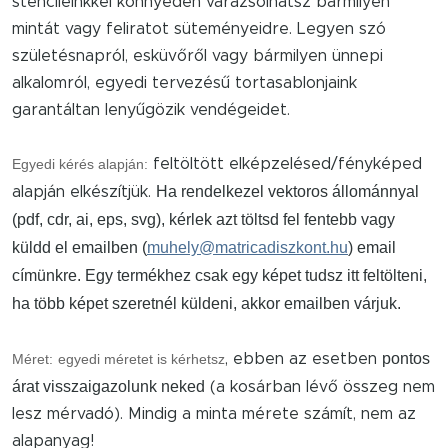
stencileinkkel könnyedén varázsolhatsz bármilyen
mintát vagy feliratot süteményeidre. Legyen szó
születésnapról, esküvőről vagy bármilyen ünnepi
alkalomról, egyedi tervezésű tortasablonjaink
garantáltan lenyűgözik vendégeidet.
Egyedi kérés alapján:
feltöltött elképzelésed/fényképed
Ha rendelkezel vektoros állománnyal
alapján elkészítjük.
(pdf, cdr, ai, eps, svg), kérlek azt töltsd fel fentebb vagy
küldd el emailben (
muhely@matricadiszkont.hu
) email
címünkre. Egy termékhez csak egy képet tudsz itt feltölteni,
ha több képet szeretnél küldeni, akkor emailben várjuk.
pontos
Méret:
egyedi méretet is kérhetsz
, ebben az esetben
árat visszaigazolunk neked
(a kosárban lévő összeg nem
lesz mérvadó). Mindig a minta mérete számít, nem az
alapanyag!