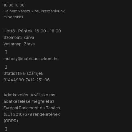
16:00-18:00
Ha nem vesszük fel, visszahívunk
mindenkit!
Hétfő - Péntek: 16:00 – 18:00
Szombat: Zárva
Vasárnap: Zárva
muhely@matricadiszkont.hu
Statisztikai számjel:
91444990-7412-231-06
Adatkezelés: A vállalkozás
adatkezelése megfelel az
Európai Parlament és Tanács
(EU) 2016/679 rendeletének
(GDPR)