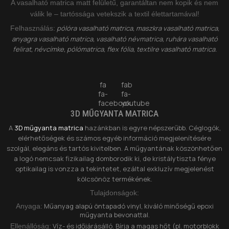
A vasalható matrica matt felületű, garantáltan nem kopik és nem
válik le – tartóssága vetekszik a textil élettartamával!
pólóra vasalható matrica, maszkra vasalható matrica,
Felhasználás:
anyagra vasalható matrica, vasalható névmatrica, ruhára vasalható
felirat, névcímke, pólómatrica, flex fólia, textilre vasalható matrica.
fa
fab
fa-
fa-
facebook
youtube
3D MŰGYANTA MATRICA
A
3D műgyanta matrica
hazánkban is egyre népszerűbb. Céglogók,
elérhetőségek és számos egyéb információ megjelenítésére
szolgál, elegáns és tartós kivitelben. A műgyantának köszönhetően
a logó nemcsak fizikailag domborodik ki, de kristálytiszta fénye
optikailag is vonzza a tekintetet, ezáltal exkluzív megjelenést
kölcsönöz termékének.
Tulajdonságok:
Műanyag alapú öntapadó vinyl, kiváló minőségű epoxi
Anyaga:
műgyanta bevonattal.
Víz- és időjárásálló. Bírja a magas hőt (pl. motorblokk
Ellenállóság: