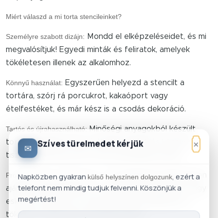
Miért válaszd a mi torta stencileinket?
Személyre szabott dizájn:
Mondd el elképzeléseidet, és mi
megvalósítjuk! Egyedi minták és feliratok, amelyek
tökéletesen illenek az alkalomhoz.
Könnyű használat:
Egyszerűen helyezd a stencilt a
tortára, szórj rá porcukrot, kakaóport vagy
ételfestéket, és már kész is a csodás dekoráció.
Tartós és újrahasználható:
Minőségi anyagokból készült
×
Szíves türelmedet kérjük
tortasablonjaink hosszú élettartamúak és könnyen
✉
tisztíthatóak, így újra és újra használhatod őket.
Professzionális cukrászoknak is:
Termékeinket kifejezetten
Napközben gyakran
, ezért a
külső helyszínen dolgozunk
telefont nem mindig tudjuk felvenni. Köszönjük a
ajánljuk cukrászoknak és a szakma képviselőinek, hogy
megértést!
esküvői tortákhoz és más különleges alkalmakra is
tökéletes dekorációt készíthessenek.